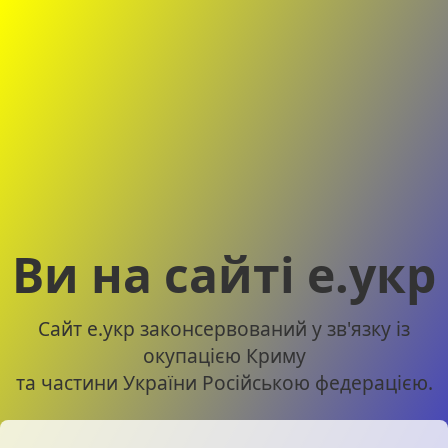
Ви на сайті е.укр
Сайт е.укр законсервований у зв'язку із
окупацією Криму
та частини України Російською федерацією.