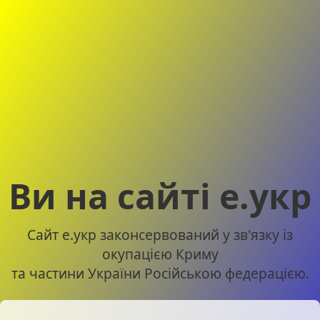
Ви на сайті е.укр
Сайт е.укр законсервований у зв'язку із
окупацією Криму
та частини України Російською федерацією.