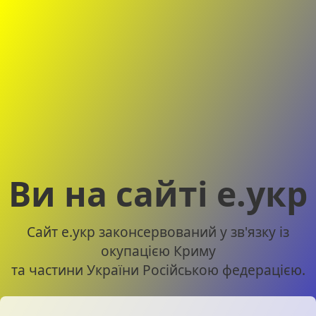
Ви на сайті е.укр
Сайт е.укр законсервований у зв'язку із
окупацією Криму
та частини України Російською федерацією.