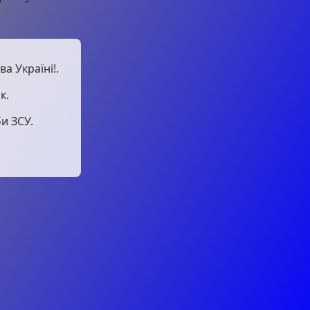
а Україні!.
к.
и ЗСУ.