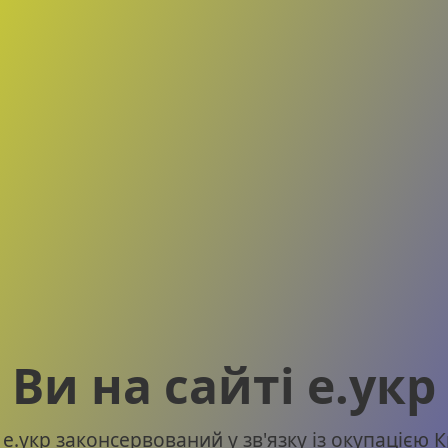
Ви на сайті е.укр
 е.укр законсервований у зв'язку із окупацією 