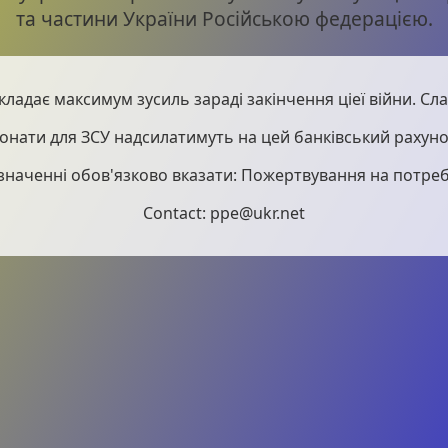
та частини України Російською федерацією.
кладає максимум зусиль зараді закінчення ціеї війни. Слав
онати для ЗСУ надсилатимуть на цей банківський рахуно
значенні обов'язково вказати: Пожертвування на потреб
Contact: ppe@ukr.net