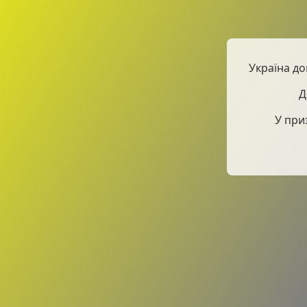
Україна до
Д
У при