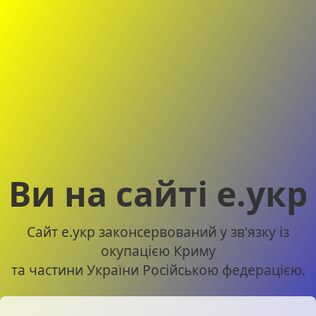
Ви на сайті е.укр
Сайт е.укр законсервований у зв'язку із
окупацією Криму
та частини України Російською федерацією.