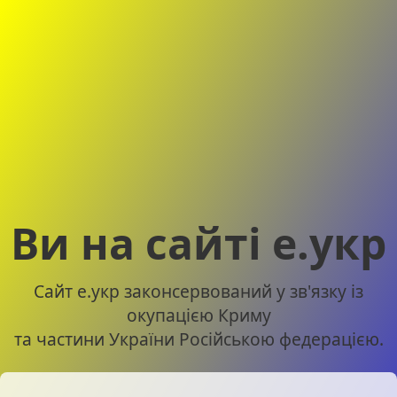
Ви на сайті е.укр
Сайт е.укр законсервований у зв'язку із
окупацією Криму
та частини України Російською федерацією.