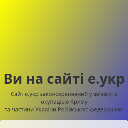
Ви на сайті е.укр
Сайт е.укр законсервований у зв'язку із
окупацією Криму
та частини України Російською федерацією.