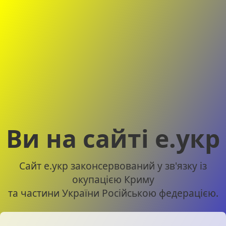
Ви на сайті е.укр
Сайт е.укр законсервований у зв'язку із
окупацією Криму
та частини України Російською федерацією.